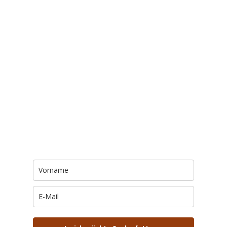
Trage Dich hier ein für Dein Seelenfutter.
Jeden Morgen um 6 Uhr. In Dein Mail-
Postfach. Kostenlos.