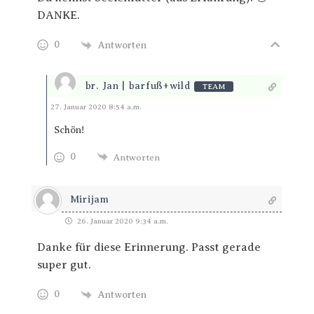
DANKE.
0
Antworten
br. Jan | barfuß+wild
TEAM
Antworten
27. Januar 2020 8:54 a.m.
Schön!
0
Antworten
Mirijam
26. Januar 2020 9:34 a.m.
Danke für diese Erinnerung. Passt gerade
super gut.
0
Antworten