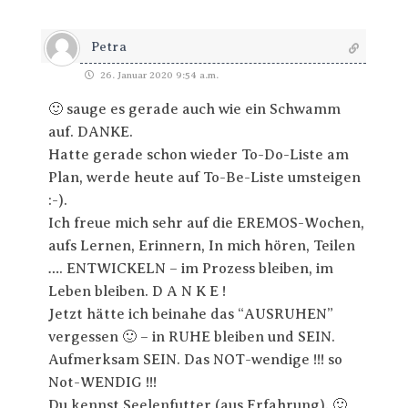
Petra
26. Januar 2020 9:54 a.m.
🙂 sauge es gerade auch wie ein Schwamm
auf. DANKE.
Hatte gerade schon wieder To-Do-Liste am
Plan, werde heute auf To-Be-Liste umsteigen
:-).
Ich freue mich sehr auf die EREMOS-Wochen,
aufs Lernen, Erinnern, In mich hören, Teilen
…. ENTWICKELN – im Prozess bleiben, im
Leben bleiben. D A N K E !
Jetzt hätte ich beinahe das “AUSRUHEN”
vergessen 🙂 – in RUHE bleiben und SEIN.
Aufmerksam SEIN. Das NOT-wendige !!! so
Not-WENDIG !!!
Du kennst Seelenfutter (aus Erfahrung). 🙂