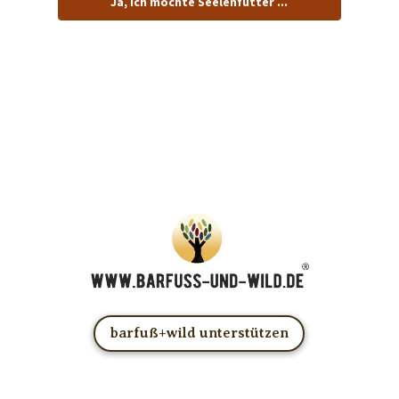
Ja, ich möchte Seelenfutter ...
… und dafür E-Mails von barfuß+wild erhalten.
ACHTUNG: Schau in Dein Mail-Postfach und bestätige
Deine Anmeldung!
Du kannst das E-Mail-Abo natürlich jederzeit ändern oder
kündigen.
barfuß+wild unterstützen