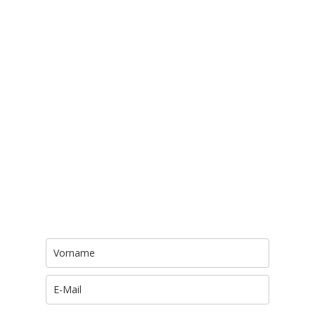
Trage Dich hier ein für Dein Seelenfutter.
Jeden Morgen um 6 Uhr. In Dein Mail-
Postfach. Kostenlos.