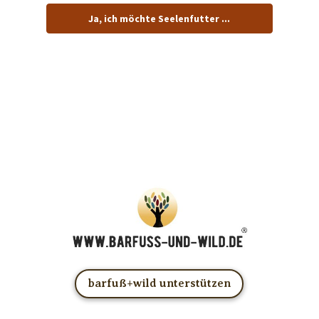
Ja, ich möchte Seelenfutter ...
… und dafür E-Mails von barfuß+wild erhalten.
ACHTUNG: Schau in Dein Mail-Postfach und bestätige
Deine Anmeldung!
Du kannst das E-Mail-Abo natürlich jederzeit ändern oder
kündigen.
barfuß+wild unterstützen