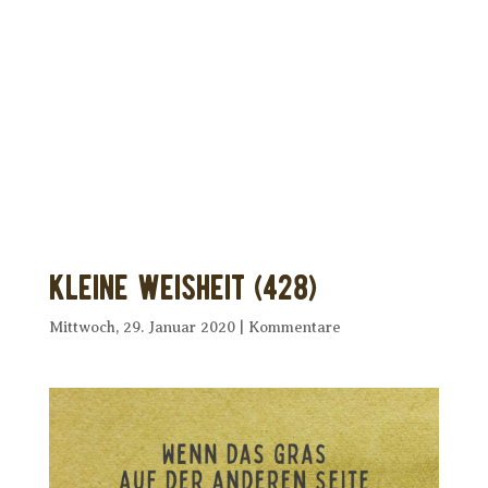
Dir wurde dieses Seelenfutter
weitergeleitet?
Unterstütze uns mit Deiner kostenlosen
Eintragung und
erhalte Dein eigenes Seelenfutter!
Kleine Weisheit (428)
Mittwoch, 29. Januar 2020
|
Kommentare