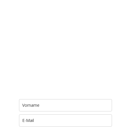
Trage Dich hier ein für Dein Seelenfutter.
Jeden Morgen um 6 Uhr. In Dein Mail-
Postfach. Kostenlos.