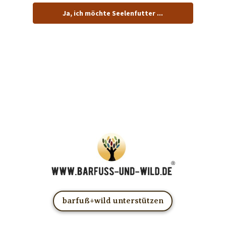
Ja, ich möchte Seelenfutter ...
… und dafür E-Mails von barfuß+wild erhalten.
ACHTUNG: Schau in Dein Mail-Postfach und bestätige
Deine Anmeldung!
Du kannst das E-Mail-Abo natürlich jederzeit ändern oder
kündigen.
barfuß+wild unterstützen