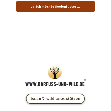
Ja, ich möchte Seelenfutter ...
… und dafür E-Mails von barfuß+wild erhalten.
ACHTUNG: Schau in Dein Mail-Postfach und bestätige
Deine Anmeldung!
Du kannst das E-Mail-Abo natürlich jederzeit ändern oder
kündigen.
barfuß+wild unterstützen