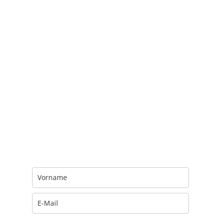
Trage Dich hier ein für Dein Seelenfutter.
Jeden Morgen um 6 Uhr. In Dein Mail-
Postfach. Kostenlos.