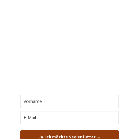
Trage Dich hier ein für Dein Seelenfutter.
Jeden Morgen um 6 Uhr. In Dein Mail-
Postfach. Kostenlos.
Ja, ich möchte Seelenfutter ...