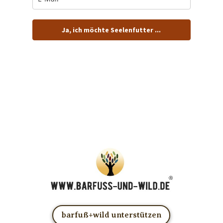
Ja, ich möchte Seelenfutter ...
… und dafür E-Mails von barfuß+wild erhalten.
ACHTUNG: Schau in Dein Mail-Postfach und bestätige
Deine Anmeldung!
Du kannst das E-Mail-Abo natürlich jederzeit ändern oder
kündigen.
barfuß+wild unterstützen