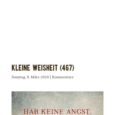
Dir wurde dieses Seelenfutter
weitergeleitet?
Unterstütze uns mit Deiner kostenlosen
Eintragung und
erhalte Dein eigenes Seelenfutter!
Kleine Weisheit (467)
Sonntag, 8. März 2020
|
Kommentare