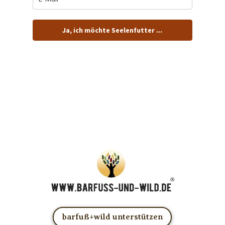
Ja, ich möchte Seelenfutter ...
… und dafür E-Mails von barfuß+wild erhalten.
ACHTUNG: Schau in Dein Mail-Postfach und bestätige
Deine Anmeldung!
Du kannst das E-Mail-Abo natürlich jederzeit ändern oder
kündigen.
barfuß+wild unterstützen