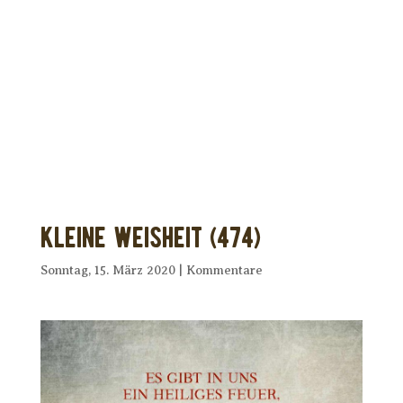
Dir wurde dieses Seelenfutter
weitergeleitet?
Unterstütze uns mit Deiner kostenlosen
Eintragung und
erhalte Dein eigenes Seelenfutter!
Kleine Weisheit (474)
Sonntag, 15. März 2020
|
Kommentare