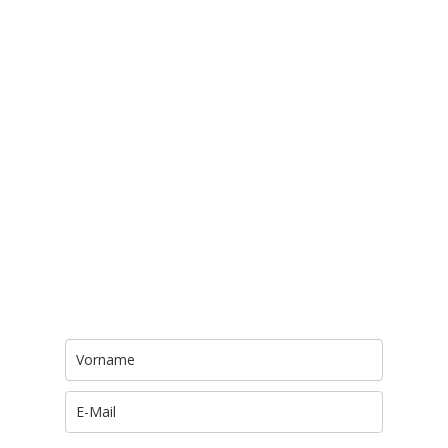
Trage Dich hier ein für Dein Seelenfutter.
Jeden Morgen um 6 Uhr. In Dein Mail-
Postfach. Kostenlos.