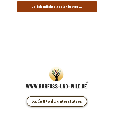
Ja, ich möchte Seelenfutter ...
… und dafür E-Mails von barfuß+wild erhalten.
ACHTUNG: Schau in Dein Mail-Postfach und bestätige
Deine Anmeldung!
Du kannst das E-Mail-Abo natürlich jederzeit ändern oder
kündigen.
barfuß+wild unterstützen