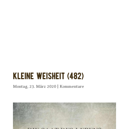
Dir wurde dieses Seelenfutter
weitergeleitet?
Unterstütze uns mit Deiner kostenlosen
Eintragung und
erhalte Dein eigenes Seelenfutter!
Kleine Weisheit (482)
Montag, 23. März 2020
|
Kommentare