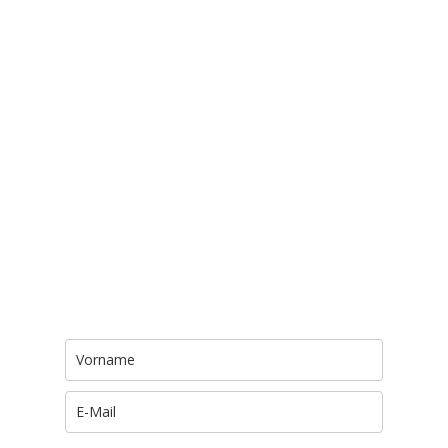
Trage Dich hier ein für Dein Seelenfutter.
Jeden Morgen um 6 Uhr. In Dein Mail-
Postfach. Kostenlos.