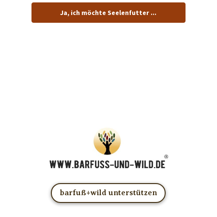
Ja, ich möchte Seelenfutter ...
… und dafür E-Mails von barfuß+wild erhalten.
ACHTUNG: Schau in Dein Mail-Postfach und bestätige
Deine Anmeldung!
Du kannst das E-Mail-Abo natürlich jederzeit ändern oder
kündigen.
barfuß+wild unterstützen