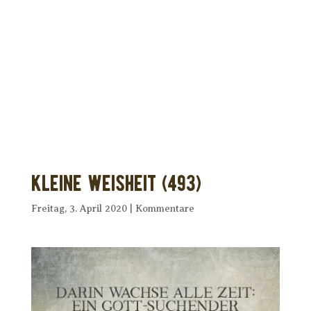
Dir wurde dieses Seelenfutter
weitergeleitet?
Unterstütze uns mit Deiner kostenlosen
Eintragung und
erhalte Dein eigenes Seelenfutter!
Kleine Weisheit (493)
Freitag, 3. April 2020
|
Kommentare