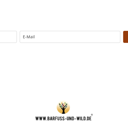
Trage Dich hier ein für Dein Seelenfutter.
Morgen um 6 Uhr. In Dein Mail-Postfach. Kos
… und dafür E-Mails von barfuß+wild erhalten.
UNG: Schau in Dein Mail-Postfach und bestätige Deine Anmel
u kannst das E-Mail-Abo natürlich jederzeit ändern oder kündige