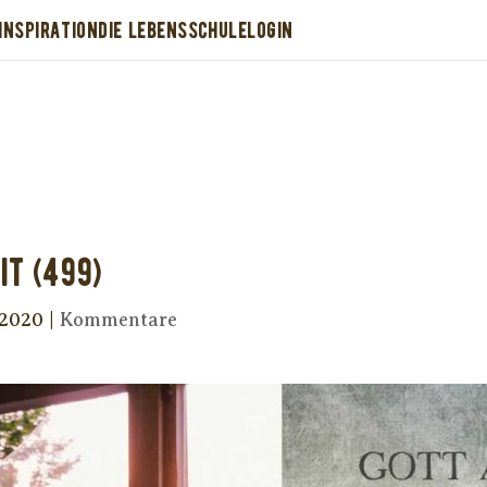
INSPIRATION
DIE LEBENSSCHULE
LOGIN
Dir wurde dieses Seelenfutter weitergeleitet
stütze uns mit Deiner kostenlosen Eintragu
erhalte Dein eigenes Seelenfutter!
it (499)
 2020
|
Kommentare