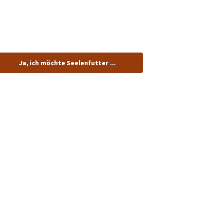
tenlos.
Ja, ich möchte Seelenfutter ...
dung!
n.