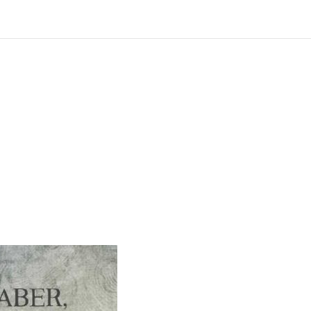
?
ng und