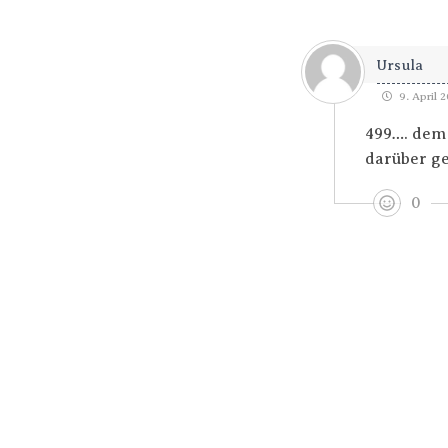
Ursula
9. April 2
499…. dem 
darüber ge
0