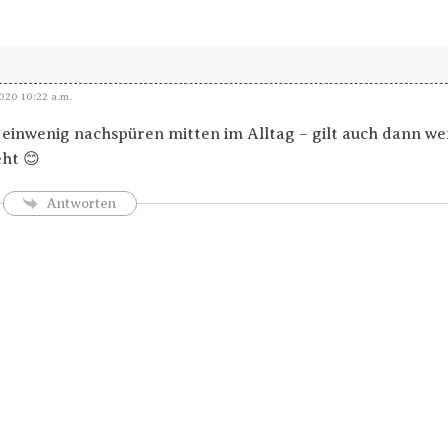
020 10:22 a.m.
einwenig nachspüren mitten im Alltag – gilt auch dann w
ht 😊
Antworten