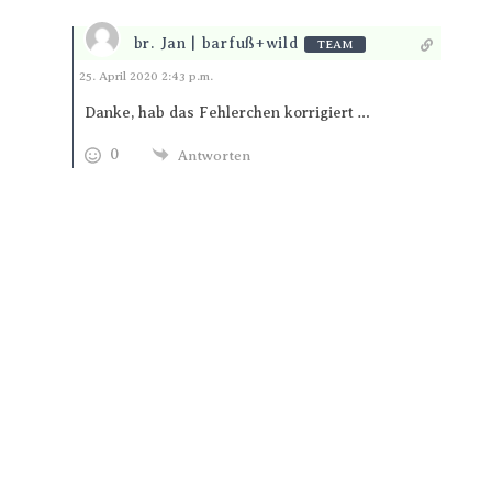
br. Jan | barfuß+wild
TEAM
Antworten
25. April 2020 2:43 p.m.
Danke, hab das Fehlerchen korrigiert …
0
Antworten
Trage Dich hier ein für Dein Seelenfutter.
Jeden Morgen um 6 Uhr. In Dein Mail-