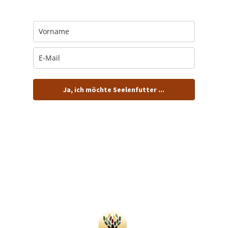
Postfach. Kostenlos.
Ja, ich möchte Seelenfutter ...
… und dafür E-Mails von barfuß+wild erhalten.
ACHTUNG: Schau in Dein Mail-Postfach und bestätige
Deine Anmeldung!
Du kannst das E-Mail-Abo natürlich jederzeit ändern oder
kündigen.