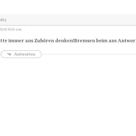
itz
2020 8:19 a.m.
bitte immer ans Zuhören denken!Bremsen beim ans Antwo
Antworten