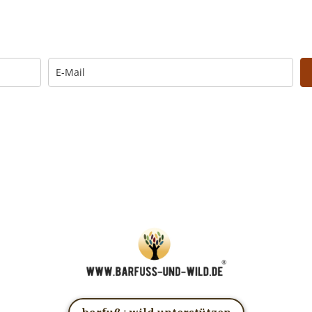
Trage Dich hier ein für Dein Seelenfutter.
Morgen um 6 Uhr. In Dein Mail-Postfach. Kos
… und dafür E-Mails von barfuß+wild erhalten.
UNG: Schau in Dein Mail-Postfach und bestätige Deine Anmel
u kannst das E-Mail-Abo natürlich jederzeit ändern oder kündige