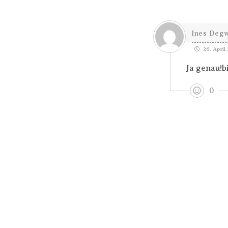
Ines Degw
26. April 
Ja genau!
0