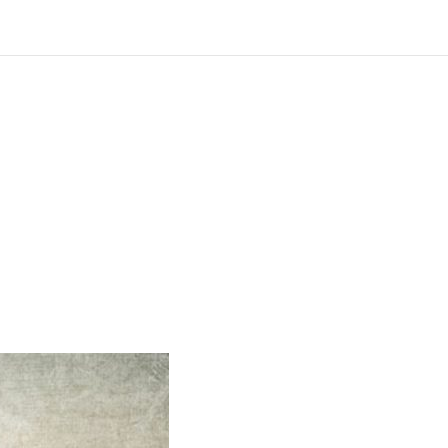
?
ng und