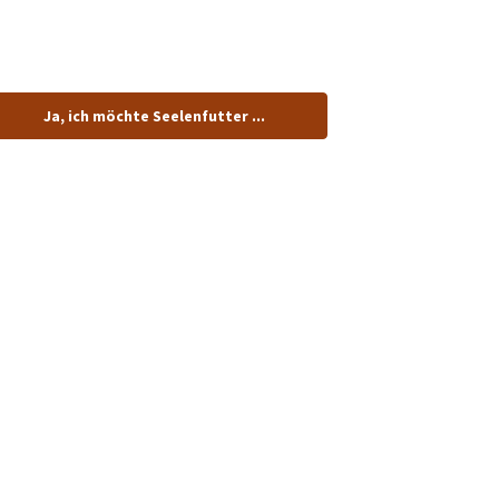
tenlos.
Ja, ich möchte Seelenfutter ...
dung!
n.