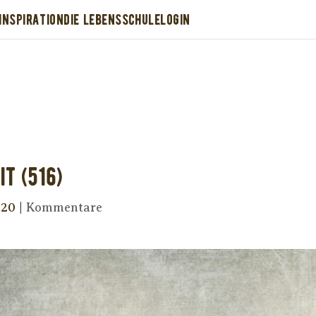
INSPIRATION
DIE LEBENSSCHULE
LOGIN
Dir wurde dieses Seelenfutter weitergeleitet
stütze uns mit Deiner kostenlosen Eintragu
erhalte Dein eigenes Seelenfutter!
it (516)
020
|
Kommentare