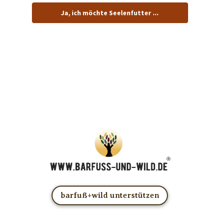
Ja, ich möchte Seelenfutter ...
… und dafür E-Mails von barfuß+wild erhalten.
ACHTUNG: Schau in Dein Mail-Postfach und bestätige
Deine Anmeldung!
Du kannst das E-Mail-Abo natürlich jederzeit ändern oder
kündigen.
barfuß+wild unterstützen