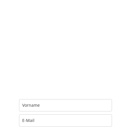
Trage Dich hier ein für Dein Seelenfutter.
Jeden Morgen um 6 Uhr. In Dein Mail-
Postfach. Kostenlos.