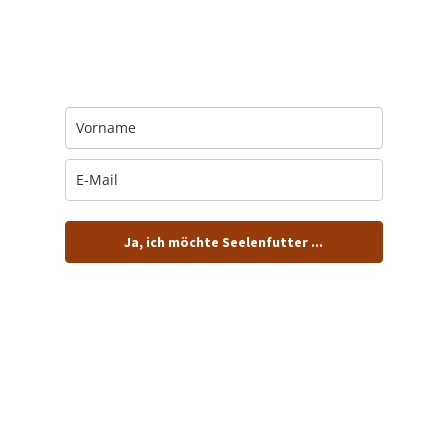
Trage Dich hier ein für Dein Seelenfutter.
Jeden Morgen um 6 Uhr. In Dein Mail-
Postfach. Kostenlos.
Ja, ich möchte Seelenfutter ...
… und dafür E-Mails von barfuß+wild erhalten.
ACHTUNG: Schau in Dein Mail-Postfach und bestätige
Deine Anmeldung!
Du kannst das E-Mail-Abo natürlich jederzeit ändern oder
kündigen.