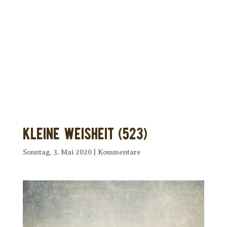
Dir wurde dieses Seelenfutter
weitergeleitet?
Unterstütze uns mit Deiner kostenlosen
Eintragung und
erhalte Dein eigenes Seelenfutter!
Kleine Weisheit (523)
Sonntag, 3. Mai 2020
|
Kommentare