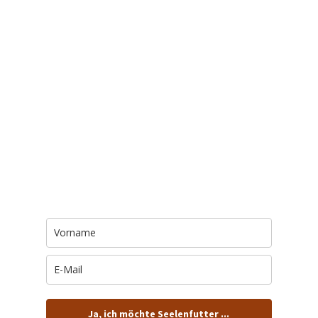
Trage Dich hier ein für Dein Seelenfutter.
Jeden Morgen um 6 Uhr. In Dein Mail-
Postfach. Kostenlos.
Ja, ich möchte Seelenfutter ...