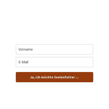
Trage Dich hier ein für Dein Seelenfutter.
Jeden Morgen um 6 Uhr. In Dein Mail-
Postfach. Kostenlos.
Ja, ich möchte Seelenfutter ...
… und dafür E-Mails von barfuß+wild erhalten.
ACHTUNG: Schau in Dein Mail-Postfach und bestätige
Deine Anmeldung!
Du kannst das E-Mail-Abo natürlich jederzeit ändern oder
kündigen.