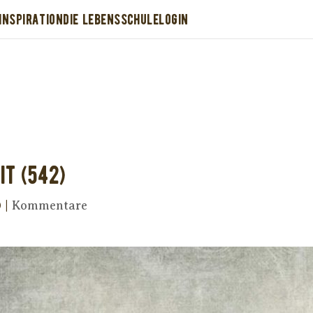
INSPIRATION
DIE LEBENSSCHULE
LOGIN
Dir wurde dieses Seelenfutter weitergeleitet
stütze uns mit Deiner kostenlosen Eintragu
erhalte Dein eigenes Seelenfutter!
it (542)
0
|
Kommentare