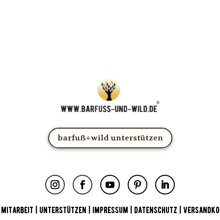
UNG: Schau in Dein Mail-Postfach und bestätige Deine Anmel
u kannst das E-Mail-Abo natürlich jederzeit ändern oder kündige
barfuß+wild unterstützen
|
MITARBEIT
|
UNTERSTÜTZEN
|
IMPRESSUM
|
DATENSCHUTZ
|
VERSANDKO