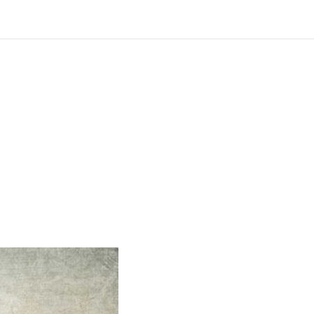
?
ng und