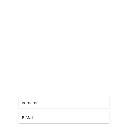
Trage Dich hier ein für Dein Seelenfutter.
Jeden Morgen um 6 Uhr. In Dein Mail-
Postfach. Kostenlos.