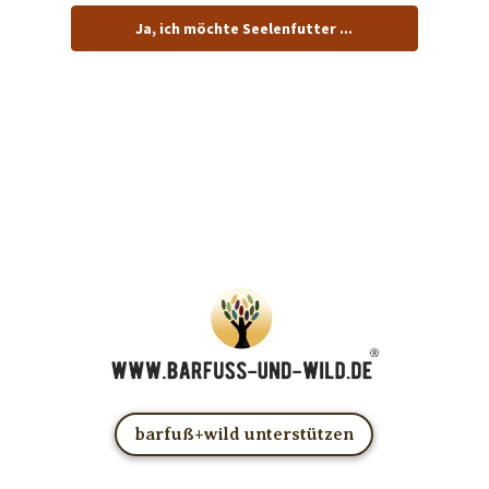
Ja, ich möchte Seelenfutter ...
… und dafür E-Mails von barfuß+wild erhalten.
ACHTUNG: Schau in Dein Mail-Postfach und bestätige
Deine Anmeldung!
Du kannst das E-Mail-Abo natürlich jederzeit ändern oder
kündigen.
barfuß+wild unterstützen