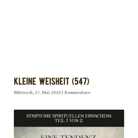
Dir wurde dieses Seelenfutter
weitergeleitet?
Unterstütze uns mit Deiner kostenlosen
Eintragung und
erhalte Dein eigenes Seelenfutter!
Kleine Weisheit (547)
Mittwoch, 27. Mai 2020
|
Kommentare