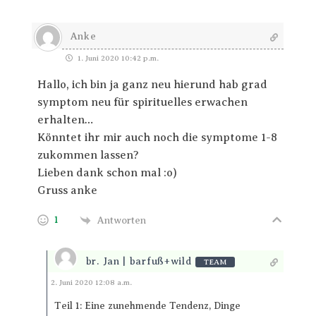
Anke
1. Juni 2020 10:42 p.m.
Hallo, ich bin ja ganz neu hierund hab grad
symptom neu für spirituelles erwachen
erhalten…
Könntet ihr mir auch noch die symptome 1-8
zukommen lassen?
Lieben dank schon mal :o)
Gruss anke
1
Antworten
br. Jan | barfuß+wild
TEAM
Antworten
2. Juni 2020 12:08 a.m.
Teil 1: Eine zunehmende Tendenz, Dinge