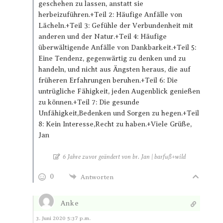
geschehen zu lassen, anstatt sie
herbeizuführen.+Teil 2: Häufige Anfälle von
Lächeln.+Teil 3: Gefühle der Verbundenheit mit
anderen und der Natur.+Teil 4: Häufige
überwältigende Anfälle von Dankbarkeit.+Teil 5:
Eine Tendenz, gegenwärtig zu denken und zu
handeln, und nicht aus Ängsten heraus, die auf
früheren Erfahrungen beruhen.+Teil 6: Die
untrügliche Fähigkeit, jeden Augenblick genießen
zu können.+Teil 7: Die gesunde
Unfähigkeit,Bedenken und Sorgen zu hegen.+Teil
8: Kein Interesse,Recht zu haben.+Viele Grüße,
Jan
6 Jahre zuvor geändert von br. Jan | barfuß+wild
0
Antworten
Anke
Antworten
3. Juni 2020 5:37 p.m.