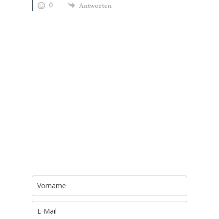
0
Antworten
Trage Dich hier ein für Dein Seelenfutter.
Jeden Morgen um 6 Uhr. In Dein Mail-
Postfach. Kostenlos.