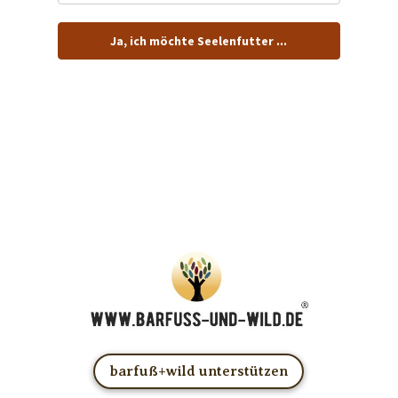
Ja, ich möchte Seelenfutter ...
… und dafür E-Mails von barfuß+wild erhalten.
ACHTUNG: Schau in Dein Mail-Postfach und bestätige
Deine Anmeldung!
Du kannst das E-Mail-Abo natürlich jederzeit ändern oder
kündigen.
barfuß+wild unterstützen