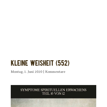
Dir wurde dieses Seelenfutter
weitergeleitet?
Unterstütze uns mit Deiner kostenlosen
Eintragung und
erhalte Dein eigenes Seelenfutter!
Kleine Weisheit (552)
Montag, 1. Juni 2020
|
Kommentare