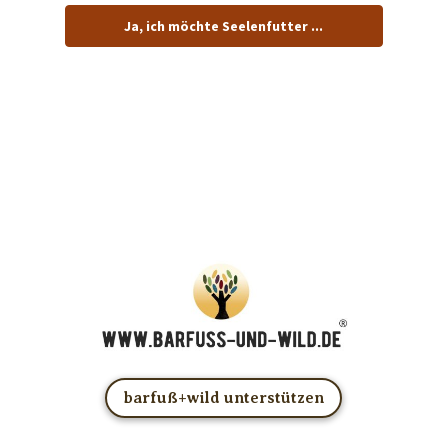
Ja, ich möchte Seelenfutter ...
… und dafür E-Mails von barfuß+wild erhalten.
ACHTUNG: Schau in Dein Mail-Postfach und bestätige
Deine Anmeldung!
Du kannst das E-Mail-Abo natürlich jederzeit ändern oder
kündigen.
barfuß+wild unterstützen