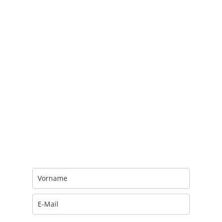
Trage Dich hier ein für Dein Seelenfutter.
Jeden Morgen um 6 Uhr. In Dein Mail-
Postfach. Kostenlos.