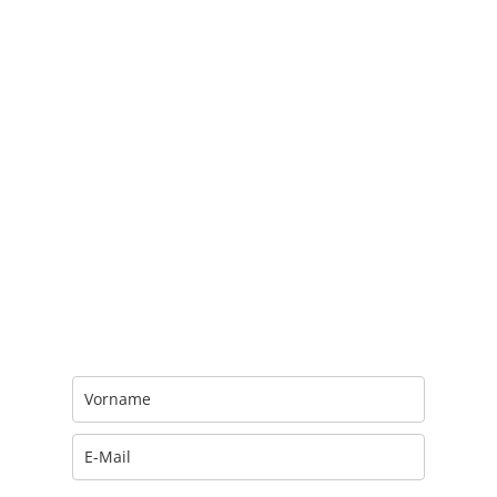
Trage Dich hier ein für Dein Seelenfutter.
Jeden Morgen um 6 Uhr. In Dein Mail-
Postfach. Kostenlos.