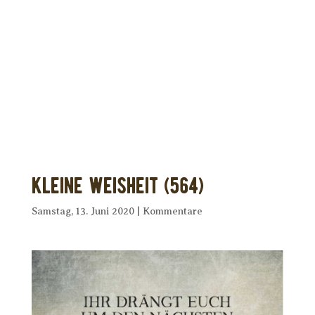
Dir wurde dieses Seelenfutter
weitergeleitet?
Unterstütze uns mit Deiner kostenlosen
Eintragung und
erhalte Dein eigenes Seelenfutter!
Kleine Weisheit (564)
Samstag, 13. Juni 2020
|
Kommentare