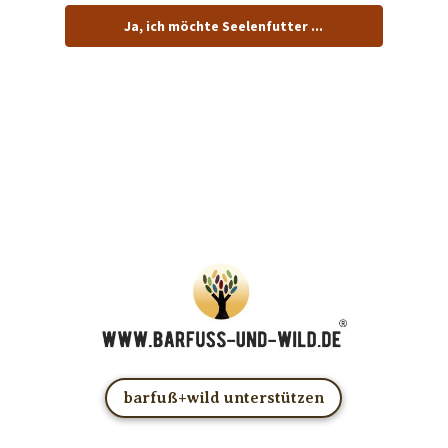
Ja, ich möchte Seelenfutter ...
… und dafür E-Mails von barfuß+wild erhalten.
ACHTUNG: Schau in Dein Mail-Postfach und bestätige
Deine Anmeldung!
Du kannst das E-Mail-Abo natürlich jederzeit ändern oder
kündigen.
barfuß+wild unterstützen