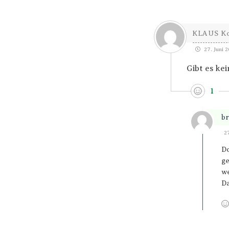
KLAUS Ko
27. Juni 
Gibt es ke
1
br
2
Do
ge
we
Da