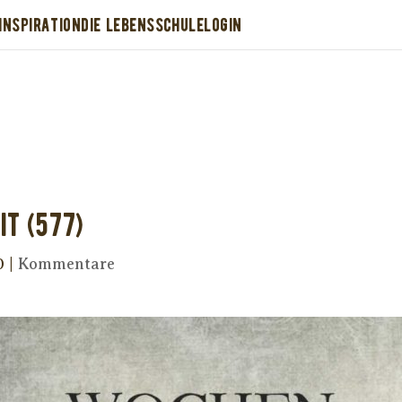
INSPIRATION
DIE LEBENSSCHULE
LOGIN
Dir wurde dieses Seelenfutter weitergeleitet
stütze uns mit Deiner kostenlosen Eintragu
erhalte Dein eigenes Seelenfutter!
it (577)
0
|
Kommentare