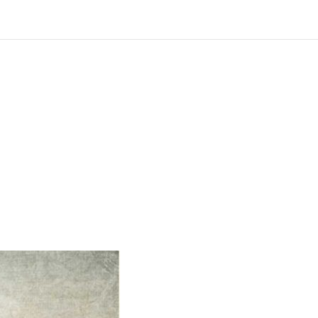
?
ng und