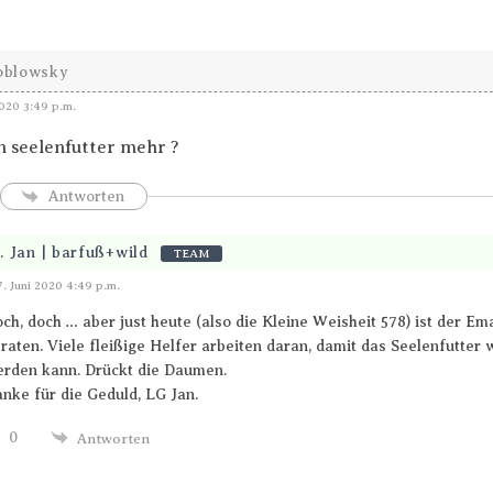
blowsky
2020 3:49 p.m.
in seelenfutter mehr ?
Antworten
. Jan | barfuß+wild
TEAM
Antworten
7. Juni 2020 4:49 p.m.
ch, doch … aber just heute (also die Kleine Weisheit 578) ist der Em
raten. Viele fleißige Helfer arbeiten daran, damit das Seelenfutter 
rden kann. Drückt die Daumen.
nke für die Geduld, LG Jan.
0
Antworten