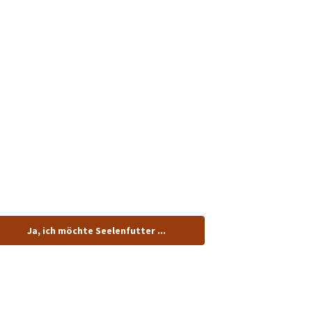
tenlos.
Ja, ich möchte Seelenfutter ...
dung!
n.