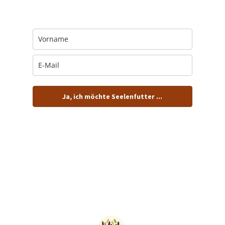
Jeden Morgen um 6 Uhr. In Dein Mail-
Postfach. Kostenlos.
Ja, ich möchte Seelenfutter ...
… und dafür E-Mails von barfuß+wild erhalten.
ACHTUNG: Schau in Dein Mail-Postfach und bestätige
Deine Anmeldung!
Du kannst das E-Mail-Abo natürlich jederzeit ändern oder
kündigen.