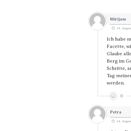
Mirijam
14. Augus
Ich habe m
Facette, wi
Glaube all
Berg im Ge
Schritte, 
Tag meinen
werden.
0
Petra
14. Augus