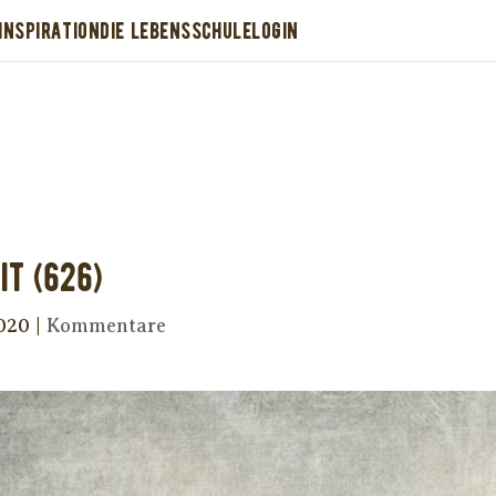
INSPIRATION
DIE LEBENSSCHULE
LOGIN
Dir wurde dieses Seelenfutter weitergeleitet
stütze uns mit Deiner kostenlosen Eintragu
erhalte Dein eigenes Seelenfutter!
it (626)
2020
|
Kommentare