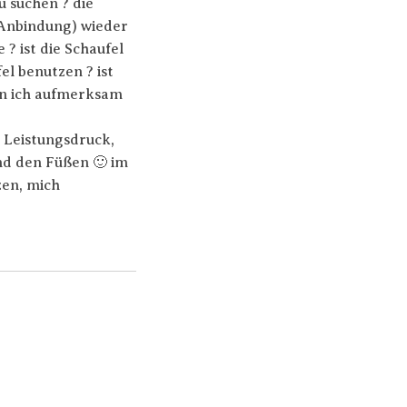
u suchen ? die
 (Anbindung) wieder
 ? ist die Schaufel
fel benutzen ? ist
enn ich aufmerksam
e Leistungsdruck,
nd den Füßen 🙂 im
zen, mich