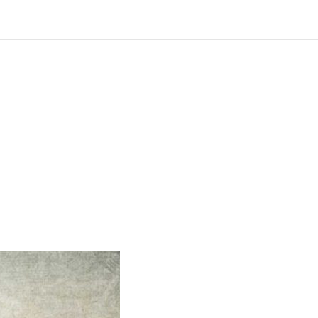
?
ng und