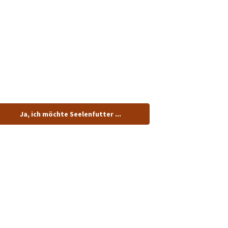
tenlos.
Ja, ich möchte Seelenfutter ...
dung!
n.