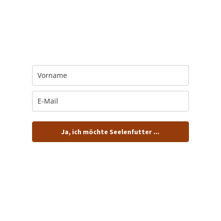
Trage Dich hier ein für Dein Seelenfutter.
Jeden Morgen um 6 Uhr. In Dein Mail-
Postfach. Kostenlos.
Ja, ich möchte Seelenfutter ...
… und dafür E-Mails von barfuß+wild erhalten.
ACHTUNG: Schau in Dein Mail-Postfach und bestätige
Deine Anmeldung!
Du kannst das E-Mail-Abo natürlich jederzeit ändern oder
kündigen.