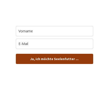
Trage Dich hier ein für Dein Seelenfutter.
Jeden Morgen um 6 Uhr. In Dein Mail-
Postfach. Kostenlos.
Ja, ich möchte Seelenfutter ...
… und dafür E-Mails von barfuß+wild erhalten.
ACHTUNG: Schau in Dein Mail-Postfach und bestätige
Deine Anmeldung!
Du kannst das E-Mail-Abo natürlich jederzeit ändern oder
kündigen.