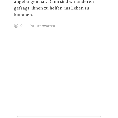
angefangen hat. Dann sind wir anderen
gefragt, ihnen zu helfen, ins Leben zu
kommen.
0
Antworten
Trage Dich hier ein für Dein Seelenfutter.
Jeden Morgen um 6 Uhr. In Dein Mail-
Postfach. Kostenlos.