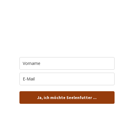
Trage Dich hier ein für Dein Seelenfutter.
Jeden Morgen um 6 Uhr. In Dein Mail-
Postfach. Kostenlos.
Ja, ich möchte Seelenfutter ...
… und dafür E-Mails von barfuß+wild erhalten.
ACHTUNG: Schau in Dein Mail-Postfach und bestätige
Deine Anmeldung!
Du kannst das E-Mail-Abo natürlich jederzeit ändern oder
kündigen.