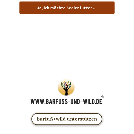
Ja, ich möchte Seelenfutter ...
… und dafür E-Mails von barfuß+wild erhalten.
ACHTUNG: Schau in Dein Mail-Postfach und bestätige
Deine Anmeldung!
Du kannst das E-Mail-Abo natürlich jederzeit ändern oder
kündigen.
barfuß+wild unterstützen