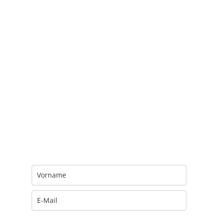
Trage Dich hier ein für Dein Seelenfutter.
Jeden Morgen um 6 Uhr. In Dein Mail-
Postfach. Kostenlos.