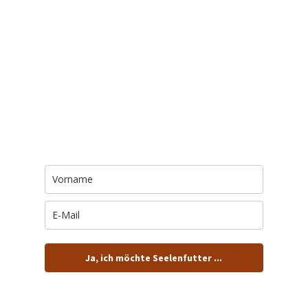
Trage Dich hier ein für Dein Seelenfutter.
Jeden Morgen um 6 Uhr. In Dein Mail-
Postfach. Kostenlos.
Ja, ich möchte Seelenfutter ...
… und dafür E-Mails von barfuß+wild erhalten.
ACHTUNG: Schau in Dein Mail-Postfach und bestätige