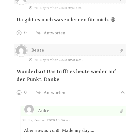
28. September 2020 9:32 a.m.
Da gibt es noch was zu lernen für mich. 😀
0
Antworten
Beate
28. September 2020 8:50 a.m.
Wunderbar! Das trifft es heute wieder auf
den Punkt. Danke!
0
Antworten
Anke
Antworten
28. September 2020 10:04 a.m.
Aber sowas von!!! Made my day….