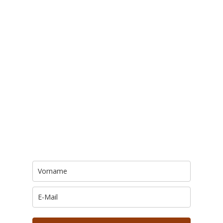
Trage Dich hier ein für Dein Seelenfutter.
Jeden Morgen um 6 Uhr. In Dein Mail-
Postfach. Kostenlos.