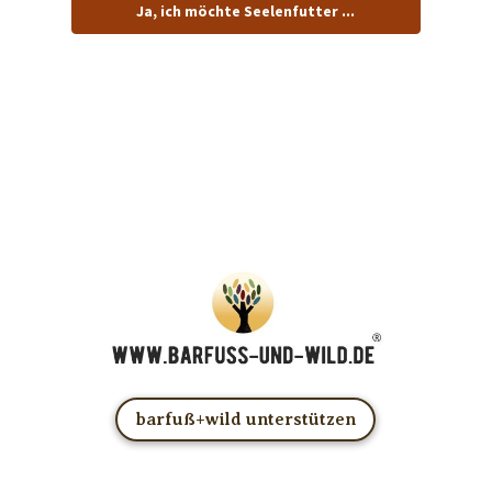
Ja, ich möchte Seelenfutter ...
… und dafür E-Mails von barfuß+wild erhalten.
ACHTUNG: Schau in Dein Mail-Postfach und bestätige
Deine Anmeldung!
Du kannst das E-Mail-Abo natürlich jederzeit ändern oder
kündigen.
barfuß+wild unterstützen