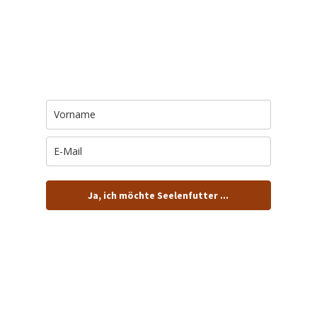
Trage Dich hier ein für Dein Seelenfutter.
Jeden Morgen um 6 Uhr. In Dein Mail-
Postfach. Kostenlos.
Ja, ich möchte Seelenfutter ...
… und dafür E-Mails von barfuß+wild erhalten.
ACHTUNG: Schau in Dein Mail-Postfach und bestätige
Deine Anmeldung!
Du kannst das E-Mail-Abo natürlich jederzeit ändern oder
kündigen.