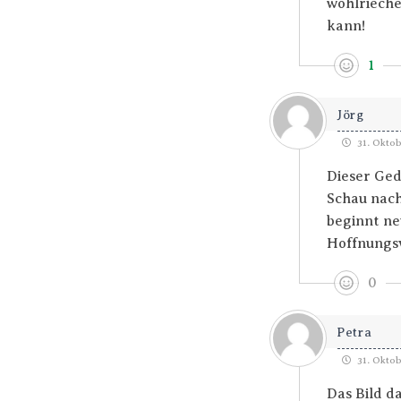
wohlriech
kann!
1
Jörg
31. Oktob
Dieser Ged
Schau nach
beginnt ne
Hoffnungs
0
Petra
31. Oktob
Das Bild d