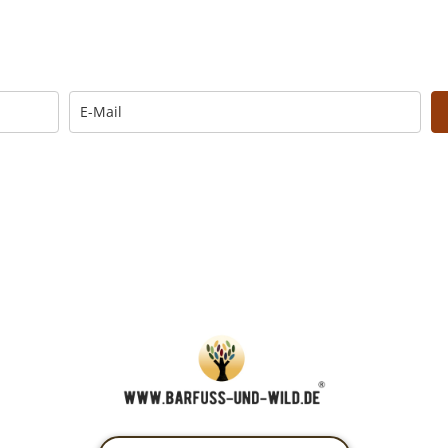
Trage Dich hier ein für Dein Seelenfutter.
Morgen um 6 Uhr. In Dein Mail-Postfach. Kos
… und dafür E-Mails von barfuß+wild erhalten.
UNG: Schau in Dein Mail-Postfach und bestätige Deine Anmel
u kannst das E-Mail-Abo natürlich jederzeit ändern oder kündige