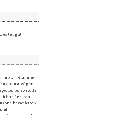
 es tut gut!
ch in zwei Stämme
ihn dann absägen
ponierte. So sollte
hah im nächsten
 Krone heranleiten
 und