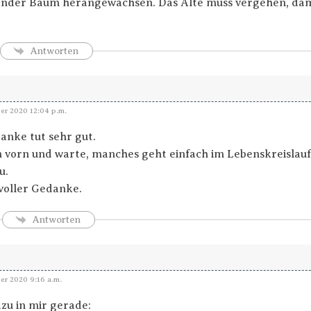
ender Baum herangewachsen. Das Alte muss vergehen, dam
Antworten
er 2020 12:04 p.m.
anke tut sehr gut.
 vorn und warte, manches geht einfach im Lebenskreislau
u.
voller Gedanke.
Antworten
er 2020 9:16 a.m.
azu in mir gerade: