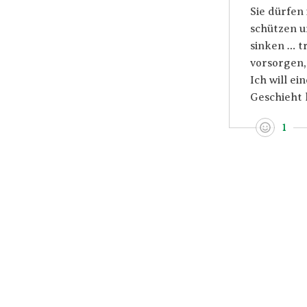
Sie dürfen
schützen u
sinken … t
vorsorgen,
Ich will e
Geschieht 
1