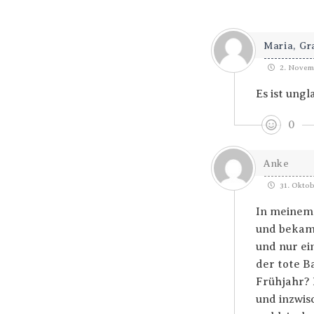
Maria, Gr
2. Novemb
Es ist ung
0
Anke
31. Oktob
In meinem 
und bekam 
und nur ei
der tote B
Frühjahr? 
und inzwis