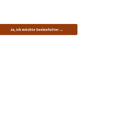
tenlos.
Ja, ich möchte Seelenfutter ...
dung!
n.