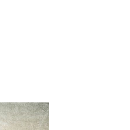
?
ng und