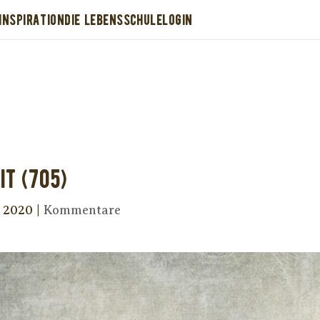
INSPIRATION
DIE LEBENSSCHULE
LOGIN
Dir wurde dieses Seelenfutter weitergeleitet
stütze uns mit Deiner kostenlosen Eintragu
erhalte Dein eigenes Seelenfutter!
it (705)
r 2020
|
Kommentare