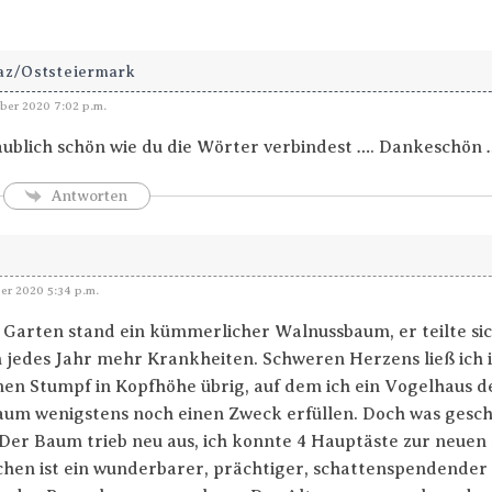
az/Oststeiermark
er 2020 7:02 p.m.
laublich schön wie du die Wörter verbindest …. Dankeschön …
Antworten
er 2020 5:34 p.m.
Garten stand ein kümmerlicher Walnussbaum, er teilte si
jedes Jahr mehr Krankheiten. Schweren Herzens ließ ich 
nen Stumpf in Kopfhöhe übrig, auf dem ich ein Vogelhaus de
aum wenigstens noch einen Zweck erfüllen. Doch was gesc
Der Baum trieb neu aus, ich konnte 4 Hauptäste zur neuen
chen ist ein wunderbarer, prächtiger, schattenspendender