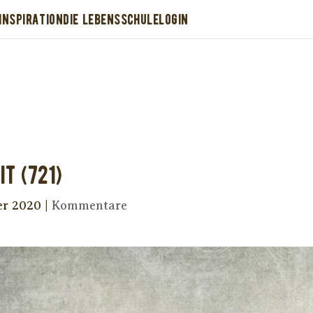
INSPIRATION
DIE LEBENSSCHULE
LOGIN
Dir wurde dieses Seelenfutter weitergeleitet
stütze uns mit Deiner kostenlosen Eintragu
erhalte Dein eigenes Seelenfutter!
it (721)
er 2020
|
Kommentare