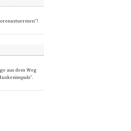
“Coronastuermen”!
eige aus dem Weg
dankenimpuls”.