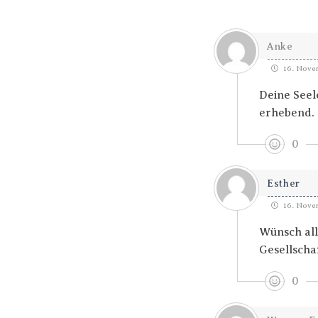
Anke
16. Novem
Deine Seele
erhebend. 
0
Esther
16. Novem
Wünsch all
Gesellscha
0