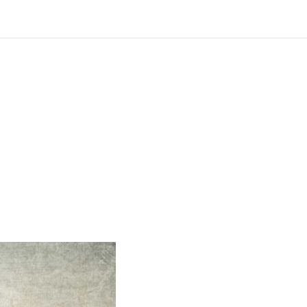
?
ng und