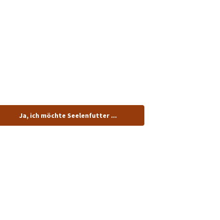
tenlos.
Ja, ich möchte Seelenfutter ...
dung!
n.