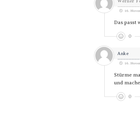
Werner F
16. Novem
Das passt 
0
Anke
16. Novem
Stürme mac
und mache
0