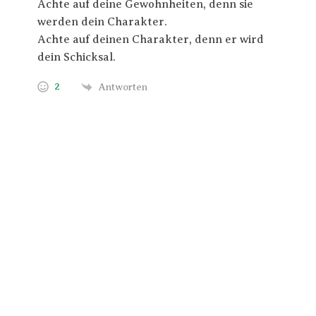
Achte auf deine Gewohnheiten, denn sie
werden dein Charakter.
Achte auf deinen Charakter, denn er wird
dein Schicksal.
2
Antworten
Trage Dich hier ein für Dein Seelenfutter.
Jeden Morgen um 6 Uhr. In Dein Mail-
Postfach. Kostenlos.