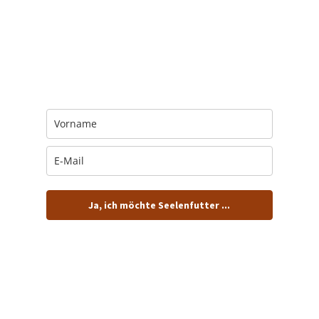
Trage Dich hier ein für Dein Seelenfutter.
Jeden Morgen um 6 Uhr. In Dein Mail-
Postfach. Kostenlos.
Ja, ich möchte Seelenfutter ...
… und dafür E-Mails von barfuß+wild erhalten.
ACHTUNG: Schau in Dein Mail-Postfach und bestätige
Deine Anmeldung!
Du kannst das E-Mail-Abo natürlich jederzeit ändern oder
kündigen.