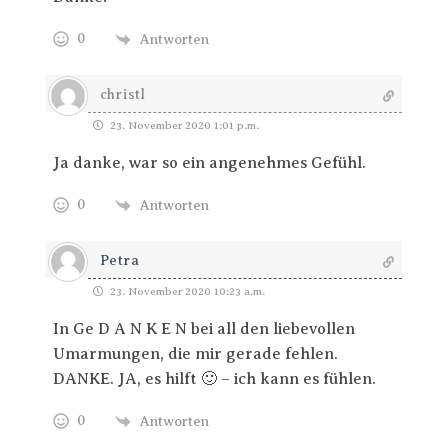
0
Antworten
christl
23. November 2020 1:01 p.m.
Ja danke, war so ein angenehmes Gefühl.
0
Antworten
Petra
23. November 2020 10:23 a.m.
In Ge D A N K E N bei all den liebevollen
Umarmungen, die mir gerade fehlen.
DANKE. JA, es hilft 🙂 – ich kann es fühlen.
0
Antworten