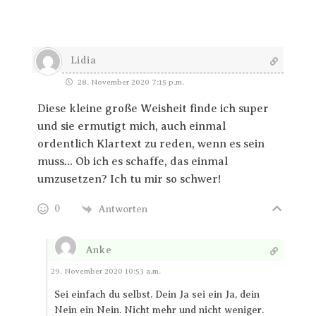
Lidia
28. November 2020 7:15 p.m.
Diese kleine große Weisheit finde ich super
und sie ermutigt mich, auch einmal
ordentlich Klartext zu reden, wenn es sein
muss… Ob ich es schaffe, das einmal
umzusetzen? Ich tu mir so schwer!
0
Antworten
Anke
Antworten
29. November 2020 10:53 a.m.
Sei einfach du selbst. Dein Ja sei ein Ja, dein
Nein ein Nein. Nicht mehr und nicht weniger.