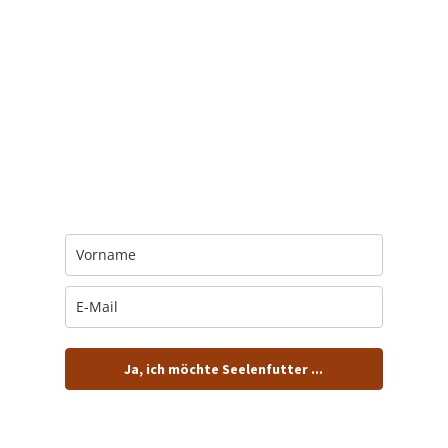
Trage Dich hier ein für Dein Seelenfutter.
Jeden Morgen um 6 Uhr. In Dein Mail-
Postfach. Kostenlos.
Ja, ich möchte Seelenfutter ...
… und dafür E-Mails von barfuß+wild erhalten.
ACHTUNG: Schau in Dein Mail-Postfach und bestätige
Deine Anmeldung!