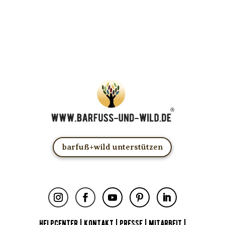
Du kannst das E-Mail-Abo natürlich jederzeit ändern oder
kündigen.
barfuß+wild unterstützen
HELPCENTER
|
KONTAKT
|
PRESSE
|
MITARBEIT
|