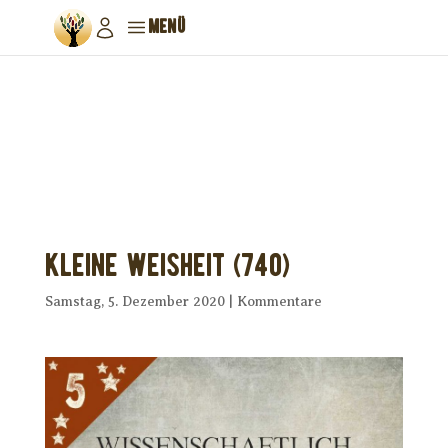
MENÜ
Dir wurde dieses Seelenfutter
weitergeleitet?
Unterstütze uns mit Deiner kostenlosen
Eintragung und
erhalte Dein eigenes Seelenfutter!
Kleine Weisheit (740)
Samstag, 5. Dezember 2020
|
Kommentare