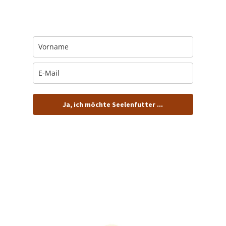
Jeden Morgen um 6 Uhr. In Dein Mail-
Postfach. Kostenlos.
Ja, ich möchte Seelenfutter ...
… und dafür E-Mails von barfuß+wild erhalten.
ACHTUNG: Schau in Dein Mail-Postfach und bestätige
Deine Anmeldung!
Du kannst das E-Mail-Abo natürlich jederzeit ändern oder
kündigen.