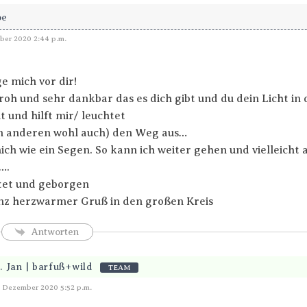
oe
er 2020 2:44 p.m.
e mich vor dir!
froh und sehr dankbar das es dich gibt und du dein Licht in 
t und hilft mir/ leuchtet
en anderen wohl auch) den Weg aus…
 mich wie ein Segen. So kann ich weiter gehen und vielleich
….
tet und geborgen
nz herzwarmer Gruß in den großen Kreis
Antworten
. Jan | barfuß+wild
TEAM
Antworten
. Dezember 2020 5:52 p.m.