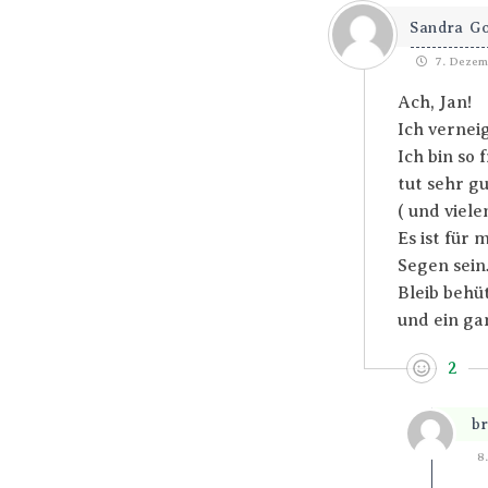
Sandra G
7. Dezemb
Ach, Jan!
Ich verneig
Ich bin so 
tut sehr gu
( und viel
Es ist für
Segen sein
Bleib behü
und ein ga
2
br
8