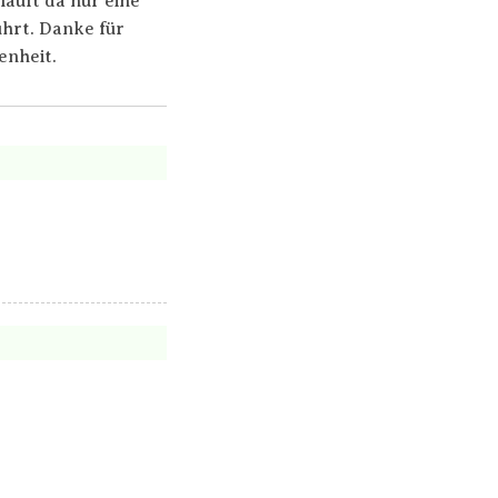
läuft da nur eine
ührt. Danke für
enheit.