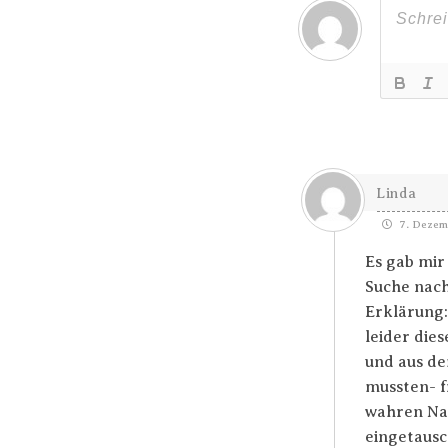
Linda
7. Dezemb
Es gab mir
Suche nach 
Erklärung:”
leider die
und aus de
mussten- f
wahren Nat
eingetausc