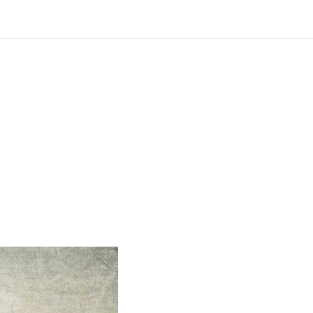
?
ng und