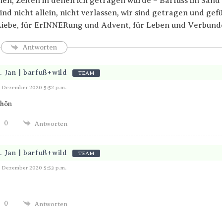
en, Zeiten in denen ich getragen wurde – Barfuss im Sand 
ind nicht allein, nicht verlassen, wir sind getragen und gef
Liebe, für ErINNERung und Advent, für Leben und Verbund
Antworten
. Jan | barfuß+wild
TEAM
Antworten
. Dezember 2020 5:52 p.m.
chön
0
Antworten
. Jan | barfuß+wild
TEAM
Antworten
. Dezember 2020 5:53 p.m.
0
Antworten