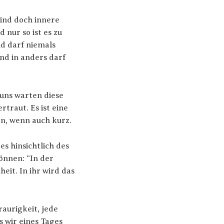
ind doch innere
nur so ist es zu
nd darf niemals
und in anders darf
 uns warten diese
traut. Es ist eine
en, wenn auch kurz.
es hinsichtlich des
önnen: “In der
it. In ihr wird das
raurigkeit, jede
s wir eines Tages