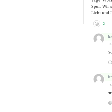
Tage, Woch
Spur. Wir s
Licht und 
2
br
8
S
br
8
❤️