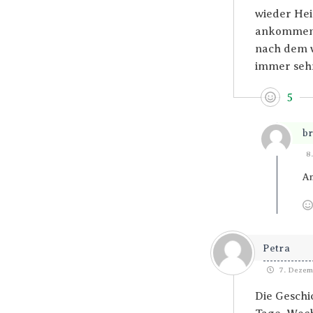
wieder Hei
ankommen z
nach dem w
immer seh
5
br
8
A
Petra
7. Dezemb
Die Geschi