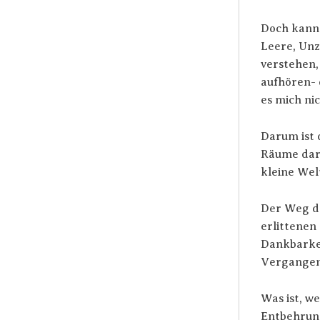
Doch kann 
Leere, Unz
verstehen,
aufhören- d
es mich ni
Darum ist 
Räume dara
kleine Wel
Der Weg do
erlittenen
Dankbarkei
Vergangene
Was ist, w
Entbehrung,