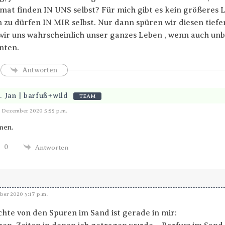
mat finden IN UNS selbst? Für mich gibt es kein größeres Le
u dürfen IN MIR selbst. Nur dann spüren wir diesen tiefe
ir uns wahrscheinlich unser ganzes Leben , wenn auch unb
nten.
Antworten
. Jan | barfuß+wild
TEAM
Antworten
. Dezember 2020 5:55 p.m.
men.
0
Antworten
er 2020 5:17 p.m.
chte von den Spuren im Sand ist gerade in mir: