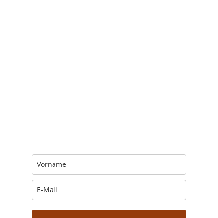
Trage Dich hier ein für Dein Seelenfutter.
Jeden Morgen um 6 Uhr. In Dein Mail-
Postfach. Kostenlos.