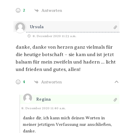
2
Antworten
Ursula
8. Dezember 2020 11:23 a.m.
danke, danke von herzen ganz vielmals für
die heutige botschaft – sie kam und ist jetzt
balsam für mein zweifeln und hadern … licht
und frieden und gutes, allen!
4
Antworten
Regina
Antworten
8. Dezember 2020 11:40 a.m.
danke dir, ich kann mich deinen Worten in
meiner jetztigen Verfassung nur anschließen,
danke.