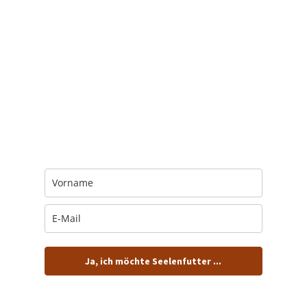
Trage Dich hier ein für Dein Seelenfutter.
Jeden Morgen um 6 Uhr. In Dein Mail-
Postfach. Kostenlos.
Ja, ich möchte Seelenfutter ...
… und dafür E-Mails von barfuß+wild erhalten.
ACHTUNG: Schau in Dein Mail-Postfach und bestätige