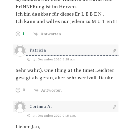
ErINNERung ist im Herzen.
Ich bin dankbar für dieses Er L E B E N .
Ich kann und will es nur jedem zu M U T en !!!
1
Antworten
Patricia
13. Dezember 2020 9:28 a.m.
Sehr wahr:). One thing at the time! Leichter
gesagt als getan, aber sehr wertvoll. Danke!
0
Antworten
Corinna A.
13. Dezember 2020 9:18 a.m.
Lieber Jan,