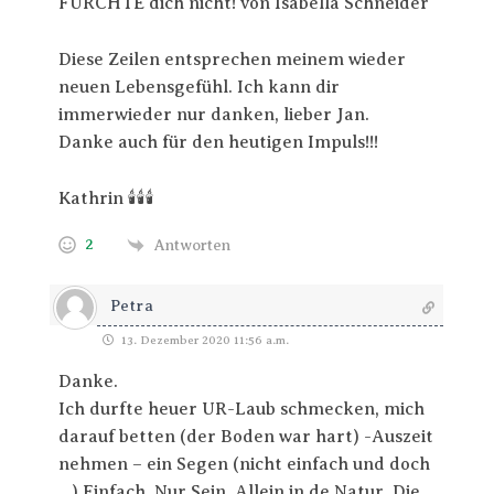
FÜRCHTE dich nicht! von Isabella Schneider
Diese Zeilen entsprechen meinem wieder
neuen Lebensgefühl. Ich kann dir
immerwieder nur danken, lieber Jan.
Danke auch für den heutigen Impuls!!!
Kathrin 🕯️🕯️🕯️
2
Antworten
Petra
13. Dezember 2020 11:56 a.m.
Danke.
Ich durfte heuer UR-Laub schmecken, mich
darauf betten (der Boden war hart) -Auszeit
nehmen – ein Segen (nicht einfach und doch
…) Einfach. Nur Sein. Allein in de Natur. Die