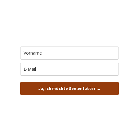
Trage Dich hier ein für Dein Seelenfutter.
Jeden Morgen um 6 Uhr. In Dein Mail-
Postfach. Kostenlos.
Ja, ich möchte Seelenfutter ...
… und dafür E-Mails von barfuß+wild erhalten.
ACHTUNG: Schau in Dein Mail-Postfach und bestätige
Deine Anmeldung!
Du kannst das E-Mail-Abo natürlich jederzeit ändern oder
kündigen.