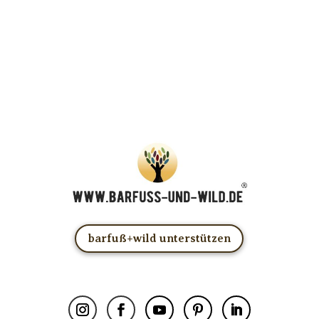
… und dafür E-Mails von barfuß+wild erhalten.
ACHTUNG: Schau in Dein Mail-Postfach und bestätige
Deine Anmeldung!
Du kannst das E-Mail-Abo natürlich jederzeit ändern oder
kündigen.
barfuß+wild unterstützen