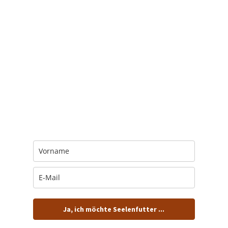
Trage Dich hier ein für Dein Seelenfutter.
Jeden Morgen um 6 Uhr. In Dein Mail-
Postfach. Kostenlos.
Ja, ich möchte Seelenfutter ...