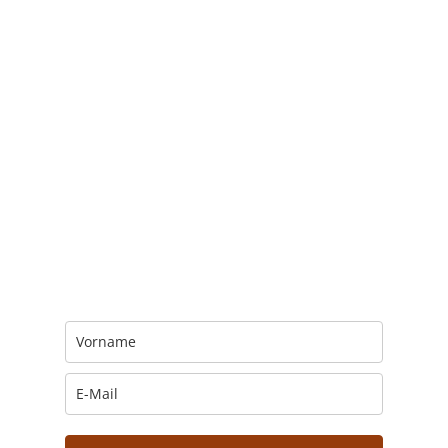
Trage Dich hier ein für Dein Seelenfutter.
Jeden Morgen um 6 Uhr. In Dein Mail-
Postfach. Kostenlos.