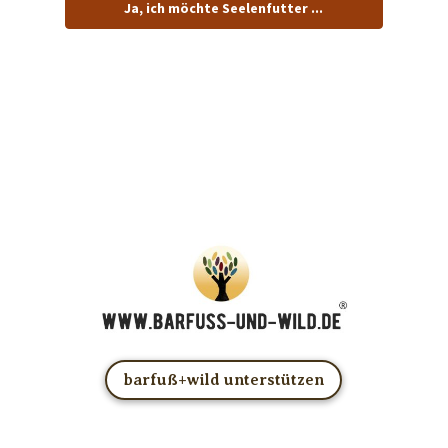
Ja, ich möchte Seelenfutter ...
… und dafür E-Mails von barfuß+wild erhalten.
ACHTUNG: Schau in Dein Mail-Postfach und bestätige
Deine Anmeldung!
Du kannst das E-Mail-Abo natürlich jederzeit ändern oder
kündigen.
barfuß+wild unterstützen