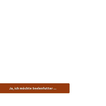
tenlos.
Ja, ich möchte Seelenfutter ...
dung!