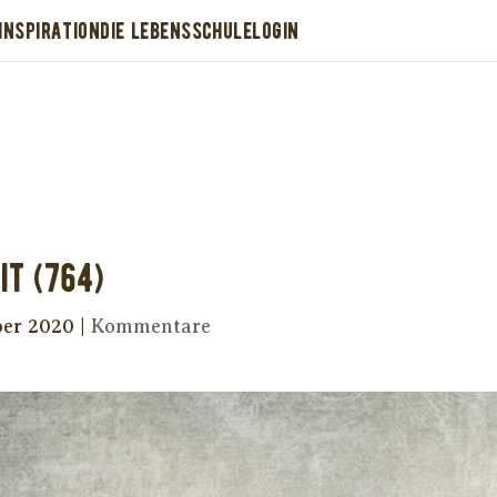
INSPIRATION
DIE LEBENSSCHULE
LOGIN
Dir wurde dieses Seelenfutter weitergeleitet
stütze uns mit Deiner kostenlosen Eintragu
erhalte Dein eigenes Seelenfutter!
it (764)
ber 2020
|
Kommentare