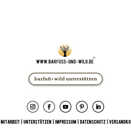
u kannst das E-Mail-Abo natürlich jederzeit ändern oder kündige
barfuß+wild unterstützen
|
MITARBEIT
|
UNTERSTÜTZEN
|
IMPRESSUM
|
DATENSCHUTZ
|
VERSANDKO