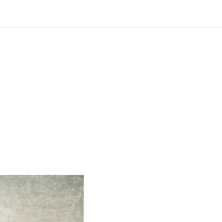
?
ng und