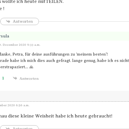
 wollte ich heute mitTEILEN.
 !
Antworten
rsula
Antworten
9. Dezember 2020 9:33 a.m.
anke, Petra, für deine ausführungen zu ‘meinem besten’!
rade habe ich mich dies auch gefragt. lange genug, habe ich es nich
erstrapaziert… 🙏
1
Antworten
ber 2020 6:56 a.m.
au diese kleine Weisheit habe ich heute gebraucht!
Antworten