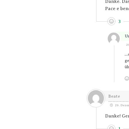
Danke. Das
Pace e bene
3
U
2
…d
ge
üb
Beate
29. Dezem
Danke! Gen
1