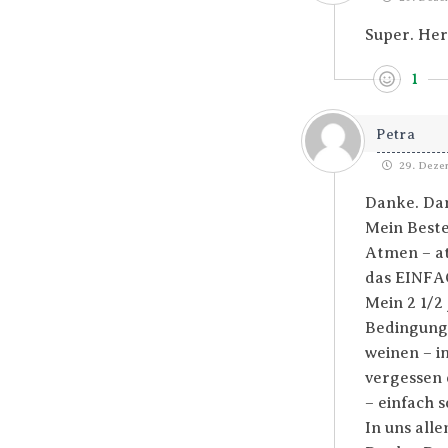
Super. Her
1
Petra
29. Dezem
Danke. Da
Mein Beste
Atmen – at
das EINFA
Mein 2 1/2
Bedingungs
weinen – i
vergessen 
– einfach s
In uns alle