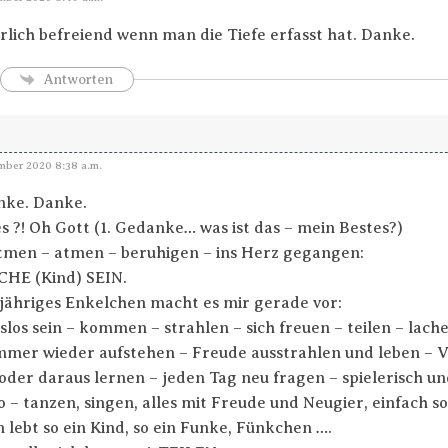
rlich befreiend wenn man die Tiefe erfasst hat. Danke.
Antworten
ber 2020 8:38 a.m.
nke. Danke.
s ?! Oh Gott (1. Gedanke… was ist das – mein Bestes?)
men – atmen – beruhigen – ins Herz gegangen:
CHE (Kind) SEIN.
 jähriges Enkelchen macht es mir gerade vor:
los sein – kommen – strahlen – sich freuen – teilen – lache
mmer wieder aufstehen – Freude ausstrahlen und leben – 
oder daraus lernen – jeden Tag neu fragen – spielerisch un
o – tanzen, singen, alles mit Freude und Neugier, einfach so
n lebt so ein Kind, so ein Funke, Fünkchen ….