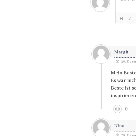
Margit
29. Dezem
Mein Beste
Es war nich
Beste ist s
inspiriere
0
Nina
29. Dezem