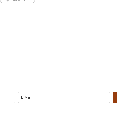
Trage Dich hier ein für Dein Seelenfutter.
Morgen um 6 Uhr. In Dein Mail-Postfach. Kos
… und dafür E-Mails von barfuß+wild erhalten.
UNG: Schau in Dein Mail-Postfach und bestätige Deine Anmel