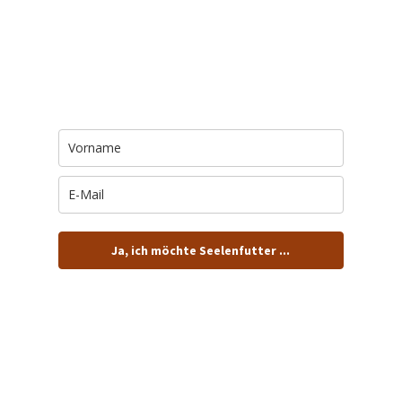
Trage Dich hier ein für Dein Seelenfutter.
Jeden Morgen um 6 Uhr. In Dein Mail-
Postfach. Kostenlos.
Ja, ich möchte Seelenfutter ...
… und dafür E-Mails von barfuß+wild erhalten.
ACHTUNG: Schau in Dein Mail-Postfach und bestätige
Deine Anmeldung!
Du kannst das E-Mail-Abo natürlich jederzeit ändern oder
kündigen.