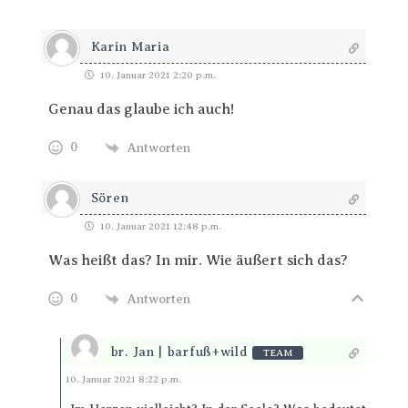
Karin Maria
10. Januar 2021 2:20 p.m.
Genau das glaube ich auch!
0
Antworten
Sören
10. Januar 2021 12:48 p.m.
Was heißt das? In mir. Wie äußert sich das?
0
Antworten
br. Jan | barfuß+wild
TEAM
Antworten
10. Januar 2021 8:22 p.m.