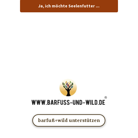
Ja, ich möchte Seelenfutter ...
… und dafür E-Mails von barfuß+wild erhalten.
ACHTUNG: Schau in Dein Mail-Postfach und bestätige
Deine Anmeldung!
Du kannst das E-Mail-Abo natürlich jederzeit ändern oder
kündigen.
barfuß+wild unterstützen