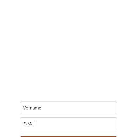
Trage Dich hier ein für Dein Seelenfutter.
Jeden Morgen um 6 Uhr. In Dein Mail-
Postfach. Kostenlos.