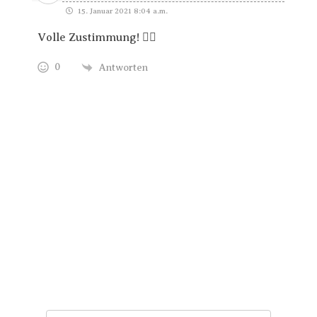
15. Januar 2021 8:04 a.m.
Volle Zustimmung! 👍🏻
0
Antworten
Trage Dich hier ein für Dein Seelenfutter.
Jeden Morgen um 6 Uhr. In Dein Mail-
Postfach. Kostenlos.