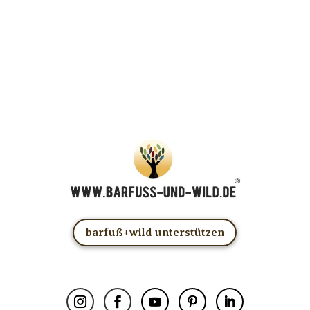
… und dafür E-Mails von barfuß+wild erhalten.
ACHTUNG: Schau in Dein Mail-Postfach und bestätige
Deine Anmeldung!
Du kannst das E-Mail-Abo natürlich jederzeit ändern oder
kündigen.
barfuß+wild unterstützen