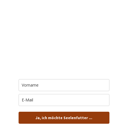
Trage Dich hier ein für Dein Seelenfutter.
Jeden Morgen um 6 Uhr. In Dein Mail-
Postfach. Kostenlos.
Ja, ich möchte Seelenfutter ...