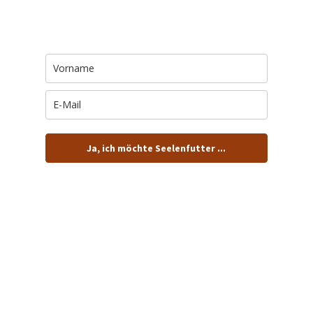
Trage Dich hier ein für Dein Seelenfutter.
Jeden Morgen um 6 Uhr. In Dein Mail-
Postfach. Kostenlos.
Ja, ich möchte Seelenfutter ...
… und dafür E-Mails von barfuß+wild erhalten.
ACHTUNG: Schau in Dein Mail-Postfach und bestätige
Deine Anmeldung!
Du kannst das E-Mail-Abo natürlich jederzeit ändern oder
kündigen.