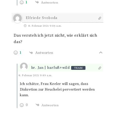
1
Antworten
Elfriede Svoboda
8. Februar 2021 9:05 a.m.
Das versteh ich jetzt nicht, wie erklärt sich
das?
1
Antworten
br. Jan | barfuß+wild
TEAM
Antworten
8. Februar 2021 9:49 a.m.
Ich schätze, Frau Keeler will sagen, dass
Diskretion zur Heuchelei pervertiert werden
kann.
0
Antworten